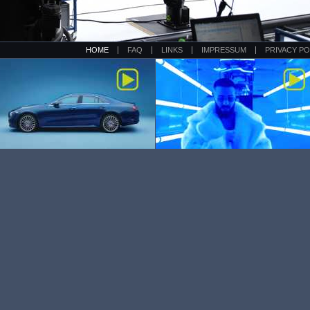
HOME
FAQ
LINKS
IMPRESSUM
PRIVACY PO
MERCEDES BENZ NEW CLS
SHINDY - DODI