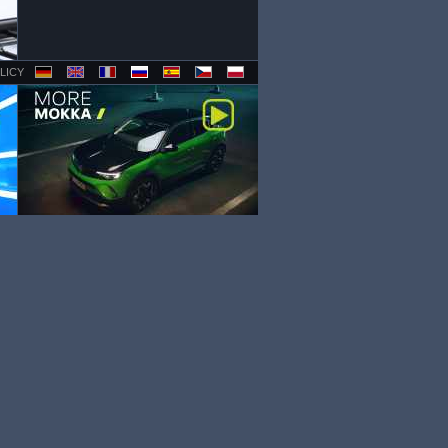
LICY
OPEL - LESS NORMAL. MORE
MOKKA. THIS IS OPEL