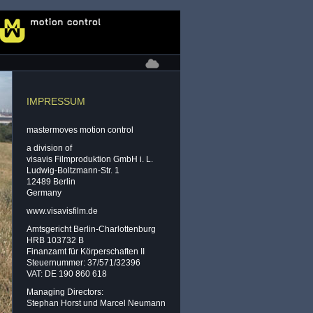
IMPRESSUM
mastermoves motion control
a division of
visavis Filmproduktion GmbH i. L.
Ludwig-Boltzmann-Str. 1
12489 Berlin
Germany
www.visavisfilm.de
Amtsgericht Berlin-Charlottenburg
HRB 103732 B
Finanzamt für Körperschaften II
Steuernummer: 37/571/32396
VAT: DE 190 860 618
Managing Directors:
Stephan Horst und Marcel Neumann